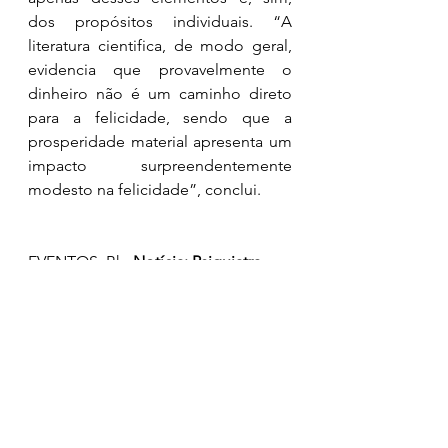
dos propósitos individuais. “A 
literatura cientifica, de modo geral, 
evidencia que provavelmente o 
dinheiro não é um caminho direto 
para a felicidade, sendo que a 
prosperidade material apresenta um 
impacto surpreendentemente 
modesto na felicidade”, conclui.
EVENTOS, Bh. 
Notícia: Psiquiatra 
esclarece diferenças entre a 
felicidade e a alegria
. Disponível 
em: 
<https://www.bheventos.com.br/noti
cia/10-07-2021-psiquiatra-esclarece-
diferencas-entre-a-felicidade-e-a-
alegria>. Acesso em: 24 abr 2022. 