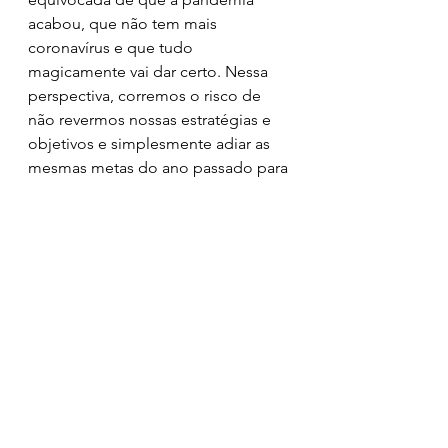
acabou, que não tem mais 
coronavírus e que tudo 
magicamente vai dar certo. Nessa 
perspectiva, corremos o risco de 
não revermos nossas estratégias e 
objetivos e simplesmente adiar as 
mesmas metas do ano passado para 
este”.
A psiquiatra acrescenta ainda que se 
fizermos isso, podemos não nos 
adaptarmos novamente. “Será que 
ao invés de renovar as mesmas 
metas, eu não deveria ter um plano 
alternativo em 2021? A pandemia e a 
natureza não entendem o conceito 
de ‘virada de ano’, portanto não é 
possível considerar que um 
paradigma, que é nosso, vá trazer 