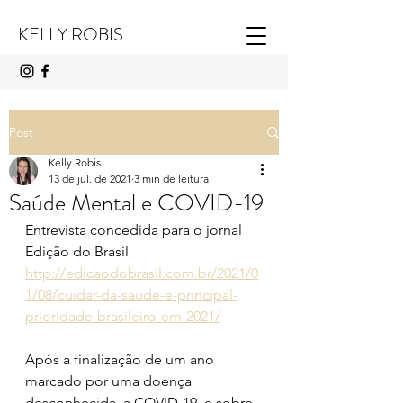
KELLY ROBIS
Post
Kelly Robis
13 de jul. de 2021
3 min de leitura
Saúde Mental e COVID-19
Entrevista concedida para o jornal 
Edição do Brasil 
http://edicaodobrasil.com.br/2021/0
1/08/cuidar-da-saude-e-principal-
prioridade-brasileiro-em-2021/
Após a finalização de um ano 
marcado por uma doença 
desconhecida, a COVID-19, e sobre 